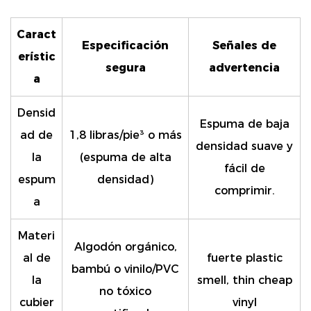
Caract
Especificación
Señales de
erístic
segura
advertencia
a
Densid
Espuma de baja
ad de
1,8 libras/pie³ o más
densidad suave y
la
(espuma de alta
fácil de
espum
densidad)
comprimir.
a
Materi
Algodón orgánico,
al de
fuerte plastic
bambú o vinilo/PVC
la
smell, thin cheap
no tóxico
cubier
vinyl