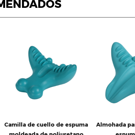
MENDADOS
a de cuello de espuma
Almohada para el cue
eada de poliuretano
espuma de PU