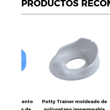
PRODUCTOS RECO
miento
Potty Trainer moldeado de
Camill
ma de
poliuretano impermeable
mold