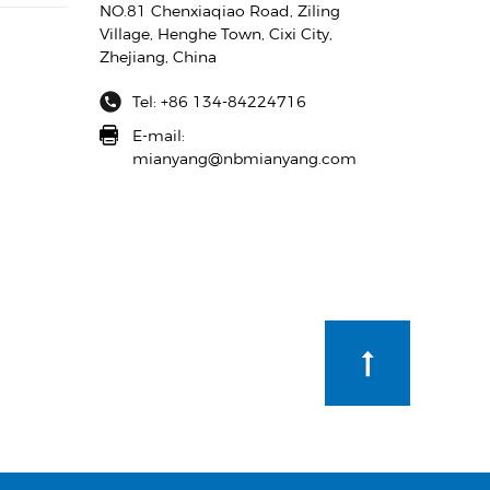
NO.81 Chenxiaqiao Road, Ziling
Village, Henghe Town, Cixi City,
Zhejiang, China
Tel: +86 134-84224716
E-mail:
mianyang@nbmianyang.com