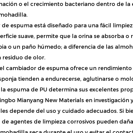
ción o el crecimiento bacteriano dentro de la e
lmohadilla.
 de espuma está diseñado para una fácil limpiez
ficie suave, permite que la orina se absorba o 
ia o un paño húmedo; a diferencia de las almohad
 residuo de olor.
 el cambiador de espuma ofrece un rendimiento
ponja tienden a endurecerse, aglutinarse o mo
e la espuma de PU determina sus excelentes pr
Ningbo Mianyang New Materials en investigación y
s depende del uso y cuidado adecuados. Si bie
 de agentes de limpieza corrosivos pueden daña
mohadilla seca durante el uso y evitar el conta