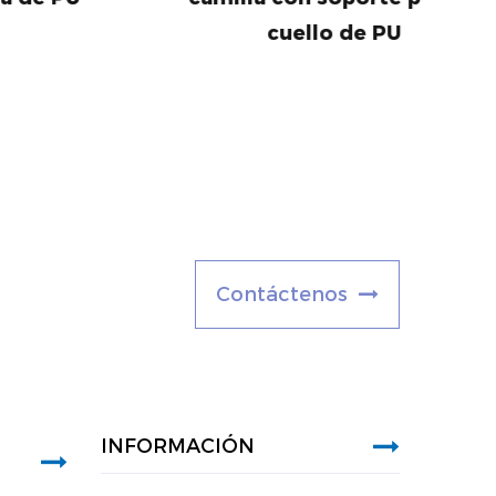
cuello de PU
C
o
n
t
á
c
t
e
n
o
s
INFORMACIÓN